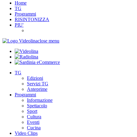
Home
TG
Programmi
RISINTONIZZA
PIU'
close menu
TG
Edizioni
Servizi TG
Anteprime
Programmi
Informazione
Spettacolo
Sport
Cultura
Eventi
Cucina
Video Clips