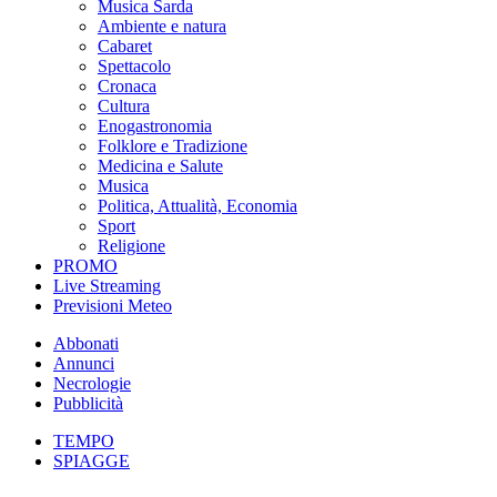
Musica Sarda
Ambiente e natura
Cabaret
Spettacolo
Cronaca
Cultura
Enogastronomia
Folklore e Tradizione
Medicina e Salute
Musica
Politica, Attualità, Economia
Sport
Religione
PROMO
Live Streaming
Previsioni Meteo
Abbonati
Annunci
Necrologie
Pubblicità
TEMPO
SPIAGGE