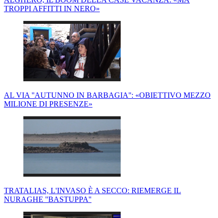
TROPPI AFFITTI IN NERO»
AL VIA ''AUTUNNO IN BARBAGIA'': «OBIETTIVO MEZZO
MILIONE DI PRESENZE»
TRATALIAS, L'INVASO È A SECCO: RIEMERGE IL
NURAGHE ''BASTUPPA''