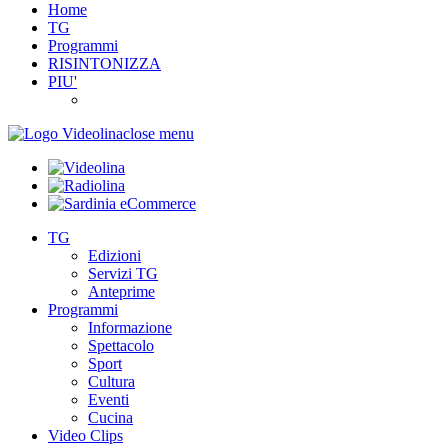
Home
TG
Programmi
RISINTONIZZA
PIU'
close menu
TG
Edizioni
Servizi TG
Anteprime
Programmi
Informazione
Spettacolo
Sport
Cultura
Eventi
Cucina
Video Clips