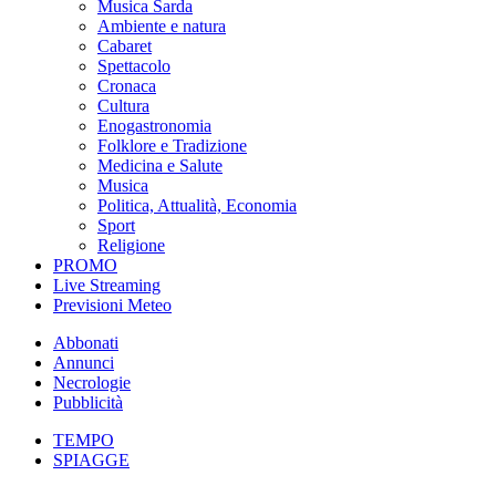
Musica Sarda
Ambiente e natura
Cabaret
Spettacolo
Cronaca
Cultura
Enogastronomia
Folklore e Tradizione
Medicina e Salute
Musica
Politica, Attualità, Economia
Sport
Religione
PROMO
Live Streaming
Previsioni Meteo
Abbonati
Annunci
Necrologie
Pubblicità
TEMPO
SPIAGGE