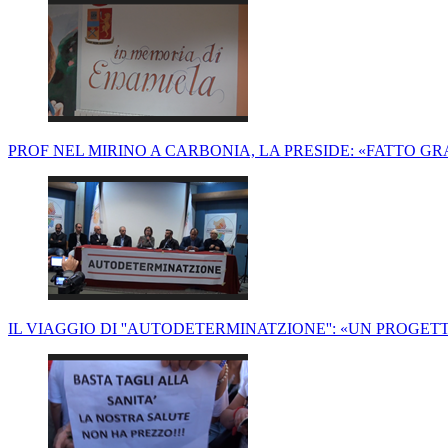
PROF NEL MIRINO A CARBONIA, LA PRESIDE: «FATTO G
IL VIAGGIO DI ''AUTODETERMINATZIONE'': «UN PROG