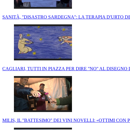
SANITÀ, ''DISASTRO SARDEGNA'': LA TERAPIA D'URTO D
CAGLIARI, TUTTI IN PIAZZA PER DIRE ''NO'' AL DISEGNO
MILIS, IL ''BATTESIMO'' DEI VINI NOVELLI: «OTTIMI CO