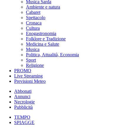
Musica Sarda
Ambiente e natura
Cabaret
Spettacolo
Cronaca
Cultura
Enogastronomia
Folklore e Tradizione
Medicina e Salute
Musica
Politica, Attualità, Economia
Sport
Religione
PROMO
Live Streaming
Previsioni Meteo
Abbonati
Annunci
Necrologie
Pubblicità
TEMPO
SPIAGGE