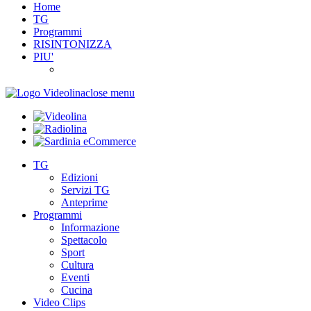
Home
TG
Programmi
RISINTONIZZA
PIU'
close menu
TG
Edizioni
Servizi TG
Anteprime
Programmi
Informazione
Spettacolo
Sport
Cultura
Eventi
Cucina
Video Clips