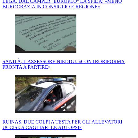
LEGA, DAL CAMPER ''EUROPEO'' LA SFIDA: «MENO
BUROCRAZIA IN CONSIGLIO E REGIONE»
SANITÀ, L'ASSESSORE NIEDDU: «CONTRORIFORMA
PRONTA A PARTIRE»
RUINAS, DUE COLPI A TESTA PER GLI ALLEVATORI
UCCISI: A CAGLIARI LE AUTOPSIE