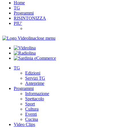
Home
TG
Programmi
RISINTONIZZA
PIU'
close menu
TG
Edizioni
Servizi TG
Anteprime
Programmi
Informazione
Spettacolo
Sport
Cultura
Eventi
Cucina
Video Clips