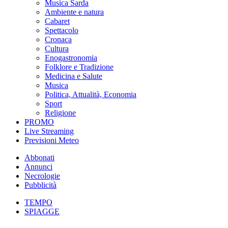
Musica Sarda
Ambiente e natura
Cabaret
Spettacolo
Cronaca
Cultura
Enogastronomia
Folklore e Tradizione
Medicina e Salute
Musica
Politica, Attualità, Economia
Sport
Religione
PROMO
Live Streaming
Previsioni Meteo
Abbonati
Annunci
Necrologie
Pubblicità
TEMPO
SPIAGGE