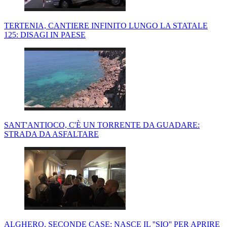
TERTENIA, CANTIERE INFINITO LUNGO LA STATALE
125: DISAGI IN PAESE
SANT'ANTIOCO, C'È UN TORRENTE DA GUADARE:
STRADA DA ASFALTARE
ALGHERO, SECONDE CASE: NASCE IL ''SIO'' PER APRIRE