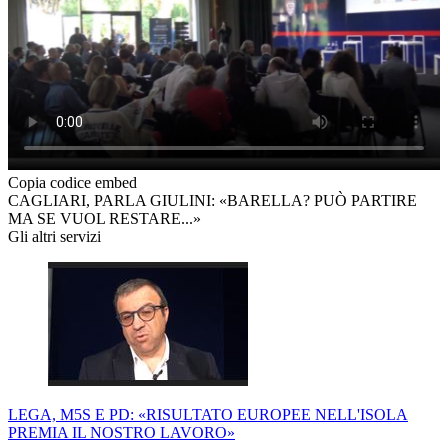
Copia codice embed
CAGLIARI, PARLA GIULINI: «BARELLA? PUÒ PARTIRE
MA SE VUOL RESTARE...»
Gli altri servizi
LEGA, M5S E PD: «RISULTATO EUROPEE NELL'ISOLA
PREMIA IL NOSTRO LAVORO»