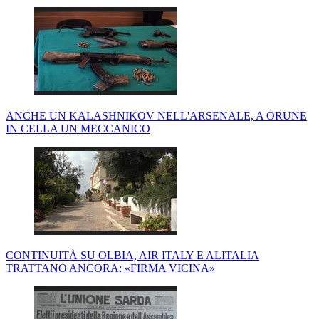
ANCHE UN KALASHNIKOV NELL'ARSENALE, A ORUNE
IN CELLA UN MECCANICO
CONTINUITÀ SU OLBIA, AIR ITALY E ALITALIA
TRATTANO ANCORA: «FIRMA VICINA»