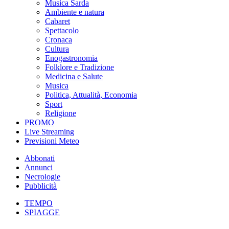
Musica Sarda
Ambiente e natura
Cabaret
Spettacolo
Cronaca
Cultura
Enogastronomia
Folklore e Tradizione
Medicina e Salute
Musica
Politica, Attualità, Economia
Sport
Religione
PROMO
Live Streaming
Previsioni Meteo
Abbonati
Annunci
Necrologie
Pubblicità
TEMPO
SPIAGGE