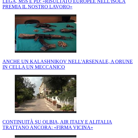
LEGA, M5S E PD: «RISULTATO EUROPEE NELL'ISOLA
PREMIA IL NOSTRO LAVORO»
ANCHE UN KALASHNIKOV NELL'ARSENALE, A ORUNE
IN CELLA UN MECCANICO
CONTINUITÀ SU OLBIA, AIR ITALY E ALITALIA
TRATTANO ANCORA: «FIRMA VICINA»