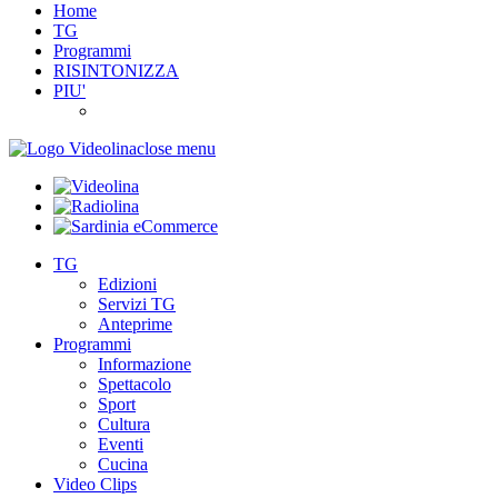
Home
TG
Programmi
RISINTONIZZA
PIU'
close menu
TG
Edizioni
Servizi TG
Anteprime
Programmi
Informazione
Spettacolo
Sport
Cultura
Eventi
Cucina
Video Clips