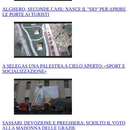
ALGHERO, SECONDE CASE: NASCE IL ''SIO'' PER APRIRE
LE PORTE AI TURISTI
A SELEGAS UNA PALESTRA A CIELO APERTO: «SPORT E
SOCIALIZZAZIONE»
SASSARI, DEVOZIONE E PREGHIERA: SCIOLTO IL VOTO
ALLA MADONNA DELLE GRAZIE