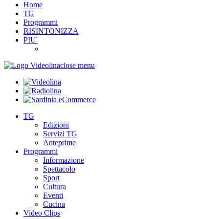
Home
TG
Programmi
RISINTONIZZA
PIU'
close menu
TG
Edizioni
Servizi TG
Anteprime
Programmi
Informazione
Spettacolo
Sport
Cultura
Eventi
Cucina
Video Clips