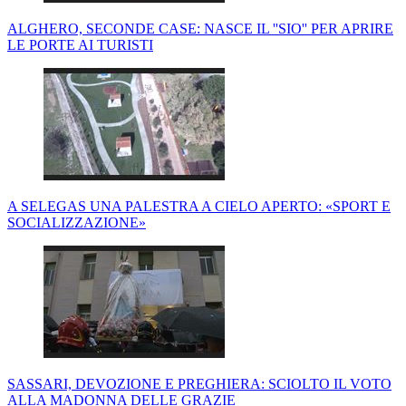
ALGHERO, SECONDE CASE: NASCE IL ''SIO'' PER APRIRE
LE PORTE AI TURISTI
A SELEGAS UNA PALESTRA A CIELO APERTO: «SPORT E
SOCIALIZZAZIONE»
SASSARI, DEVOZIONE E PREGHIERA: SCIOLTO IL VOTO
ALLA MADONNA DELLE GRAZIE