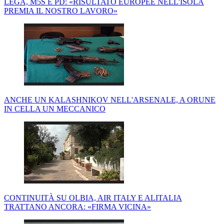
LEGA, M5S E PD: «RISULTATO EUROPEE NELL'ISOLA
PREMIA IL NOSTRO LAVORO»
ANCHE UN KALASHNIKOV NELL'ARSENALE, A ORUNE
IN CELLA UN MECCANICO
CONTINUITÀ SU OLBIA, AIR ITALY E ALITALIA
TRATTANO ANCORA: «FIRMA VICINA»