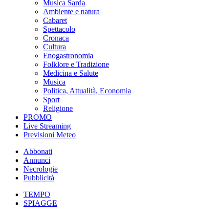
Musica Sarda
Ambiente e natura
Cabaret
Spettacolo
Cronaca
Cultura
Enogastronomia
Folklore e Tradizione
Medicina e Salute
Musica
Politica, Attualità, Economia
Sport
Religione
PROMO
Live Streaming
Previsioni Meteo
Abbonati
Annunci
Necrologie
Pubblicità
TEMPO
SPIAGGE