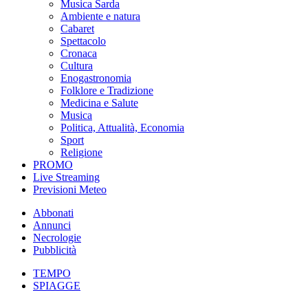
Musica Sarda
Ambiente e natura
Cabaret
Spettacolo
Cronaca
Cultura
Enogastronomia
Folklore e Tradizione
Medicina e Salute
Musica
Politica, Attualità, Economia
Sport
Religione
PROMO
Live Streaming
Previsioni Meteo
Abbonati
Annunci
Necrologie
Pubblicità
TEMPO
SPIAGGE