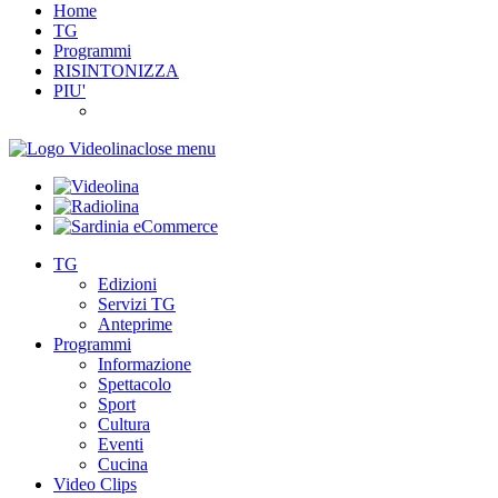
Home
TG
Programmi
RISINTONIZZA
PIU'
close menu
TG
Edizioni
Servizi TG
Anteprime
Programmi
Informazione
Spettacolo
Sport
Cultura
Eventi
Cucina
Video Clips