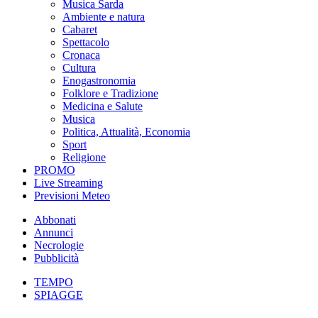
Musica Sarda
Ambiente e natura
Cabaret
Spettacolo
Cronaca
Cultura
Enogastronomia
Folklore e Tradizione
Medicina e Salute
Musica
Politica, Attualità, Economia
Sport
Religione
PROMO
Live Streaming
Previsioni Meteo
Abbonati
Annunci
Necrologie
Pubblicità
TEMPO
SPIAGGE