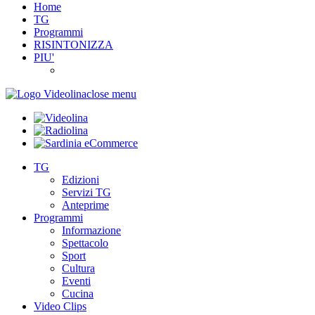
Home
TG
Programmi
RISINTONIZZA
PIU'
close menu
TG
Edizioni
Servizi TG
Anteprime
Programmi
Informazione
Spettacolo
Sport
Cultura
Eventi
Cucina
Video Clips