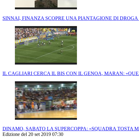
SINNAI, FINANZA SCOPRE UNA PIANTAGIONE DI DROGA 
IL CAGLIARI CERCA IL BIS CON IL GENOA, MARAN: «QU
DINAMO, SABATO LA SUPERCOPPA: «SQUADRA TOSTA M
Edizione del 20 set 2019 07:30