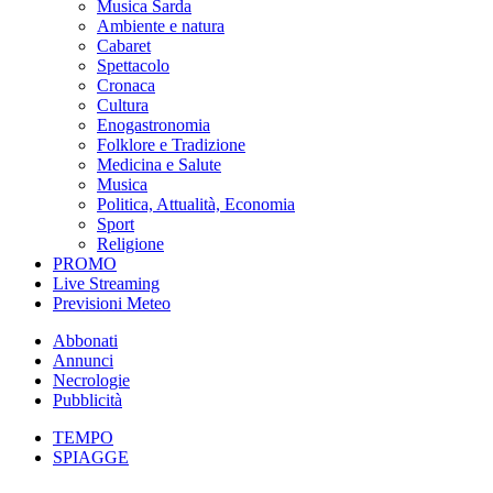
Musica Sarda
Ambiente e natura
Cabaret
Spettacolo
Cronaca
Cultura
Enogastronomia
Folklore e Tradizione
Medicina e Salute
Musica
Politica, Attualità, Economia
Sport
Religione
PROMO
Live Streaming
Previsioni Meteo
Abbonati
Annunci
Necrologie
Pubblicità
TEMPO
SPIAGGE