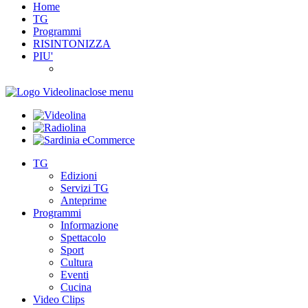
Home
TG
Programmi
RISINTONIZZA
PIU'
close menu
TG
Edizioni
Servizi TG
Anteprime
Programmi
Informazione
Spettacolo
Sport
Cultura
Eventi
Cucina
Video Clips