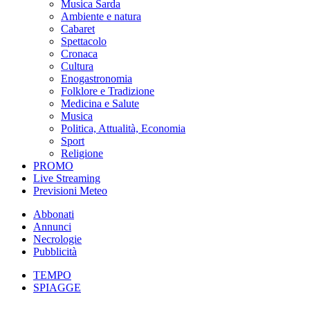
Musica Sarda
Ambiente e natura
Cabaret
Spettacolo
Cronaca
Cultura
Enogastronomia
Folklore e Tradizione
Medicina e Salute
Musica
Politica, Attualità, Economia
Sport
Religione
PROMO
Live Streaming
Previsioni Meteo
Abbonati
Annunci
Necrologie
Pubblicità
TEMPO
SPIAGGE