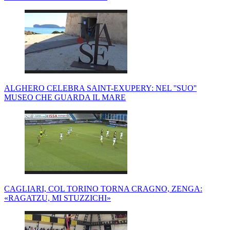
ALGHERO CELEBRA SAINT-EXUPERY: NEL ''SUO''
MUSEO CHE GUARDA IL MARE
CAGLIARI, COL TORINO TORNA CRAGNO, ZENGA:
«RAGATZU, MI STUZZICHI»