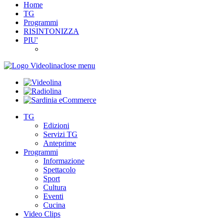
Home
TG
Programmi
RISINTONIZZA
PIU'
close menu
TG
Edizioni
Servizi TG
Anteprime
Programmi
Informazione
Spettacolo
Sport
Cultura
Eventi
Cucina
Video Clips