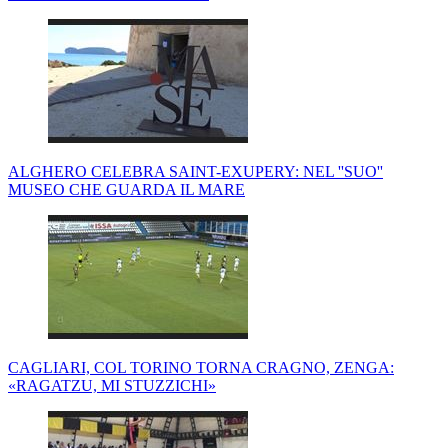
ALGHERO CELEBRA SAINT-EXUPERY: NEL ''SUO''
MUSEO CHE GUARDA IL MARE
CAGLIARI, COL TORINO TORNA CRAGNO, ZENGA:
«RAGATZU, MI STUZZICHI»