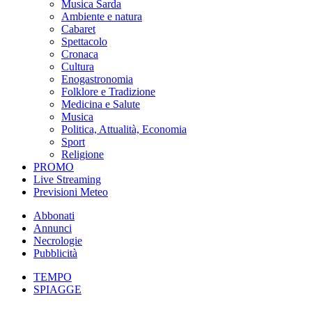
Musica Sarda
Ambiente e natura
Cabaret
Spettacolo
Cronaca
Cultura
Enogastronomia
Folklore e Tradizione
Medicina e Salute
Musica
Politica, Attualità, Economia
Sport
Religione
PROMO
Live Streaming
Previsioni Meteo
Abbonati
Annunci
Necrologie
Pubblicità
TEMPO
SPIAGGE