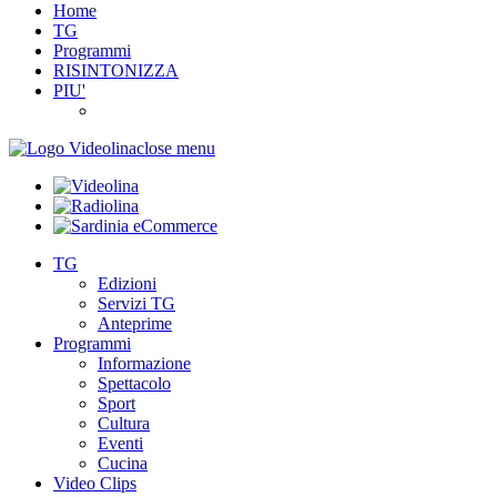
Home
TG
Programmi
RISINTONIZZA
PIU'
close menu
TG
Edizioni
Servizi TG
Anteprime
Programmi
Informazione
Spettacolo
Sport
Cultura
Eventi
Cucina
Video Clips