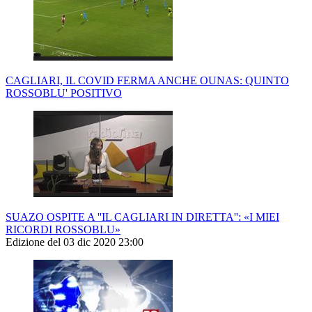
CAGLIARI, IL COVID FERMA ANCHE OUNAS: QUINTO
ROSSOBLU' POSITIVO
SUAZO OSPITE A ''IL CAGLIARI IN DIRETTA'': «I MIEI
RICORDI ROSSOBLU»
Edizione del 03 dic 2020 23:00