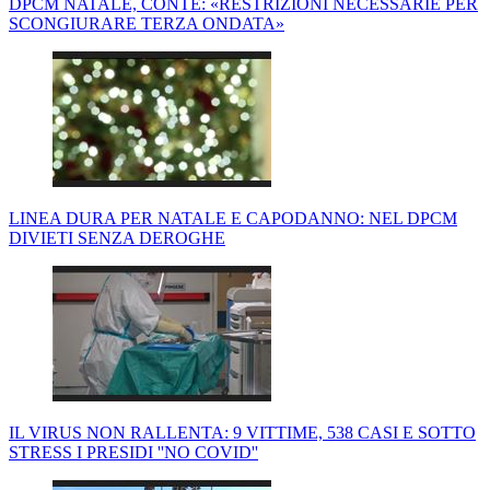
DPCM NATALE, CONTE: «RESTRIZIONI NECESSARIE PER
SCONGIURARE TERZA ONDATA»
LINEA DURA PER NATALE E CAPODANNO: NEL DPCM
DIVIETI SENZA DEROGHE
IL VIRUS NON RALLENTA: 9 VITTIME, 538 CASI E SOTTO
STRESS I PRESIDI ''NO COVID''