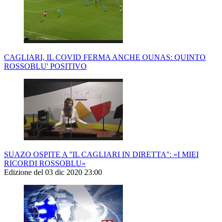
CAGLIARI, IL COVID FERMA ANCHE OUNAS: QUINTO
ROSSOBLU' POSITIVO
SUAZO OSPITE A ''IL CAGLIARI IN DIRETTA'': «I MIEI
RICORDI ROSSOBLU»
Edizione del 03 dic 2020 23:00