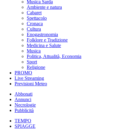
Musica Sarda
Ambiente e natura
Cabaret
Spettacolo
Cronaca
Cultura
Enogastronomia
Folklore e Tradizione
Medicina e Salute
Musica
Politica, Attualità, Economia
Sport
Religione
PROMO
Live Streaming
Previsioni Meteo
Abbonati
Annunci
Necrologie
Pubblicità
TEMPO
SPIAGGE