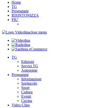
Home
TG
Programmi
RISINTONIZZA
PIU'
close menu
TG
Edizioni
Servizi TG
Anteprime
Programmi
Informazione
Spettacolo
Sport
Cultura
Eventi
Cucina
Video Clips