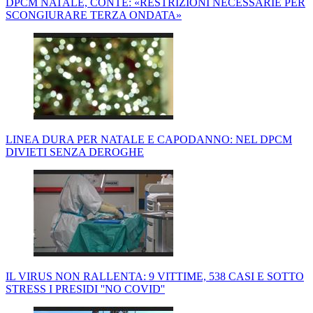
DPCM NATALE, CONTE: «RESTRIZIONI NECESSARIE PER
SCONGIURARE TERZA ONDATA»
LINEA DURA PER NATALE E CAPODANNO: NEL DPCM
DIVIETI SENZA DEROGHE
IL VIRUS NON RALLENTA: 9 VITTIME, 538 CASI E SOTTO
STRESS I PRESIDI ''NO COVID''