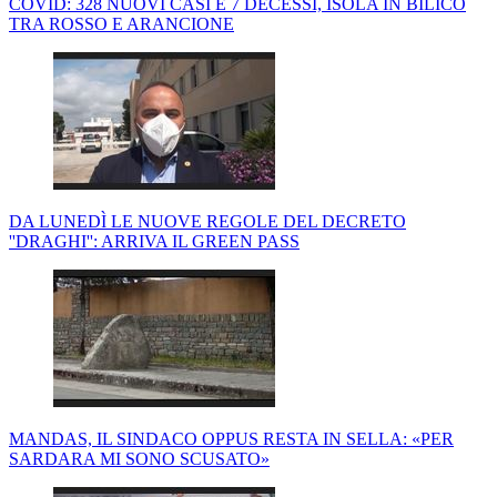
COVID: 328 NUOVI CASI E 7 DECESSI, ISOLA IN BILICO
TRA ROSSO E ARANCIONE
DA LUNEDÌ LE NUOVE REGOLE DEL DECRETO
''DRAGHI'': ARRIVA IL GREEN PASS
MANDAS, IL SINDACO OPPUS RESTA IN SELLA: «PER
SARDARA MI SONO SCUSATO»