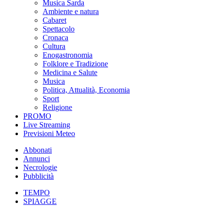
Musica Sarda
Ambiente e natura
Cabaret
Spettacolo
Cronaca
Cultura
Enogastronomia
Folklore e Tradizione
Medicina e Salute
Musica
Politica, Attualità, Economia
Sport
Religione
PROMO
Live Streaming
Previsioni Meteo
Abbonati
Annunci
Necrologie
Pubblicità
TEMPO
SPIAGGE