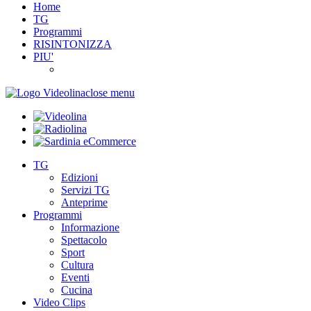
Home
TG
Programmi
RISINTONIZZA
PIU'
close menu
TG
Edizioni
Servizi TG
Anteprime
Programmi
Informazione
Spettacolo
Sport
Cultura
Eventi
Cucina
Video Clips