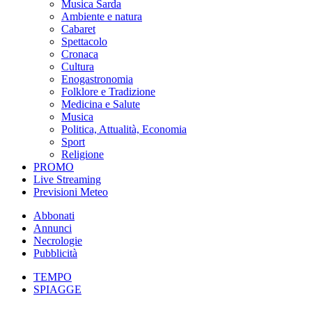
Musica Sarda
Ambiente e natura
Cabaret
Spettacolo
Cronaca
Cultura
Enogastronomia
Folklore e Tradizione
Medicina e Salute
Musica
Politica, Attualità, Economia
Sport
Religione
PROMO
Live Streaming
Previsioni Meteo
Abbonati
Annunci
Necrologie
Pubblicità
TEMPO
SPIAGGE