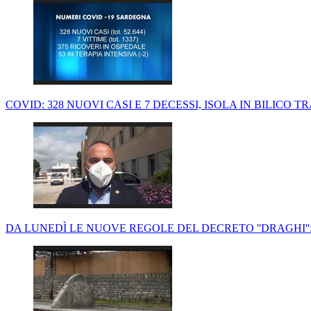
COVID: 328 NUOVI CASI E 7 DECESSI, ISOLA IN BILICO 
DA LUNEDÌ LE NUOVE REGOLE DEL DECRETO ''DRAGHI'':