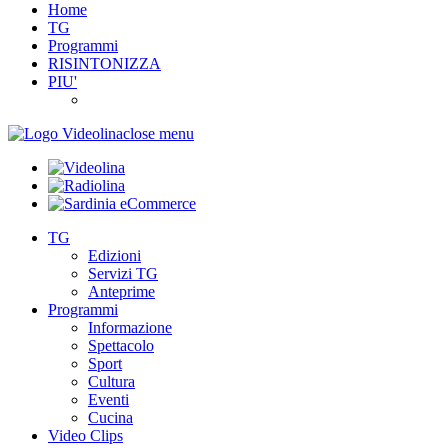
Home
TG
Programmi
RISINTONIZZA
PIU'
close menu
TG
Edizioni
Servizi TG
Anteprime
Programmi
Informazione
Spettacolo
Sport
Cultura
Eventi
Cucina
Video Clips