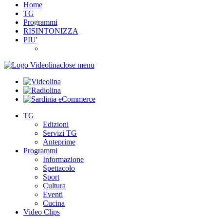
Home
TG
Programmi
RISINTONIZZA
PIU'
close menu
TG
Edizioni
Servizi TG
Anteprime
Programmi
Informazione
Spettacolo
Sport
Cultura
Eventi
Cucina
Video Clips