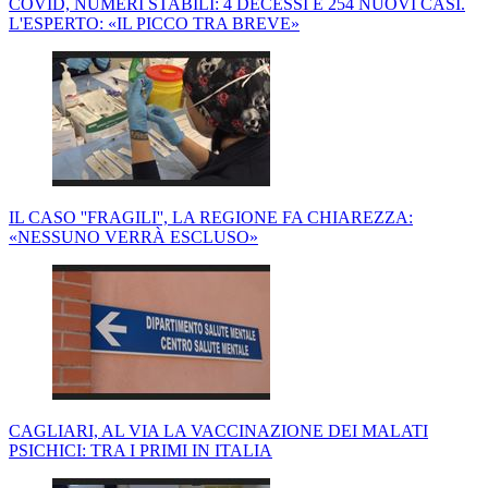
COVID, NUMERI STABILI: 4 DECESSI E 254 NUOVI CASI.
L'ESPERTO: «IL PICCO TRA BREVE»
IL CASO ''FRAGILI'', LA REGIONE FA CHIAREZZA:
«NESSUNO VERRÀ ESCLUSO»
CAGLIARI, AL VIA LA VACCINAZIONE DEI MALATI
PSICHICI: TRA I PRIMI IN ITALIA