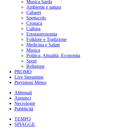
Musica Sarda
Ambiente e natura
Cabaret
Spettacolo
Cronaca
Cultura
Enogastronomia
Folklore e Tradizione
Medicina e Salute
Musica
Politica, Attualità, Economia
Sport
Religione
PROMO
Live Streaming
Previsioni Meteo
Abbonati
Annunci
Necrologie
Pubblicità
TEMPO
SPIAGGE