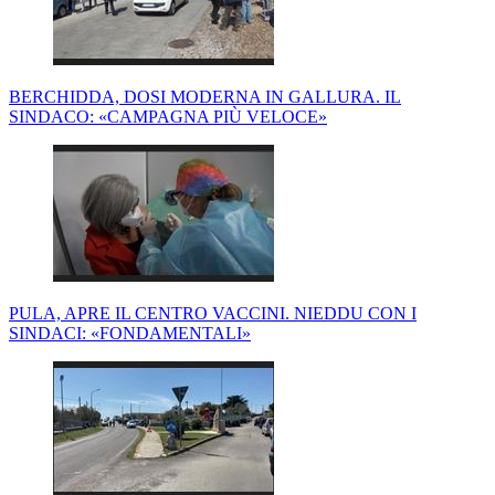
BERCHIDDA, DOSI MODERNA IN GALLURA. IL
SINDACO: «CAMPAGNA PIÙ VELOCE»
PULA, APRE IL CENTRO VACCINI. NIEDDU CON I
SINDACI: «FONDAMENTALI»