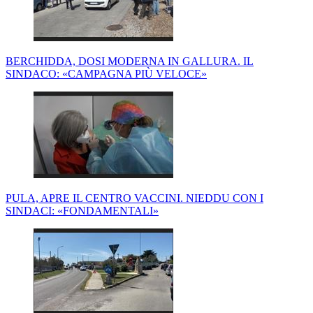
BERCHIDDA, DOSI MODERNA IN GALLURA. IL
SINDACO: «CAMPAGNA PIÙ VELOCE»
PULA, APRE IL CENTRO VACCINI. NIEDDU CON I
SINDACI: «FONDAMENTALI»