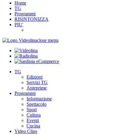
Home
TG
Programmi
RISINTONIZZA
PIU'
close menu
TG
Edizioni
Servizi TG
Anteprime
Programmi
Informazione
Spettacolo
Sport
Cultura
Eventi
Cucina
Video Clips