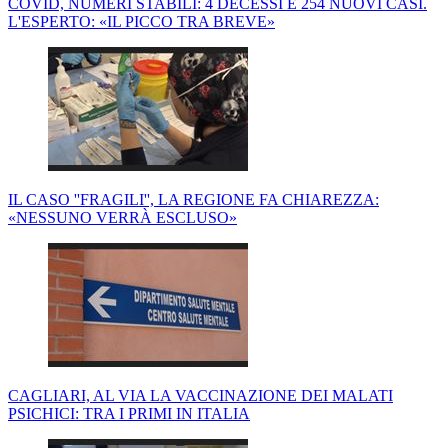
COVID, NUMERI STABILI: 4 DECESSI E 254 NUOVI CASI.
L'ESPERTO: «IL PICCO TRA BREVE»
IL CASO ''FRAGILI'', LA REGIONE FA CHIAREZZA:
«NESSUNO VERRÀ ESCLUSO»
CAGLIARI, AL VIA LA VACCINAZIONE DEI MALATI
PSICHICI: TRA I PRIMI IN ITALIA