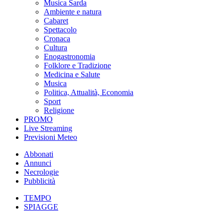
Musica Sarda
Ambiente e natura
Cabaret
Spettacolo
Cronaca
Cultura
Enogastronomia
Folklore e Tradizione
Medicina e Salute
Musica
Politica, Attualità, Economia
Sport
Religione
PROMO
Live Streaming
Previsioni Meteo
Abbonati
Annunci
Necrologie
Pubblicità
TEMPO
SPIAGGE