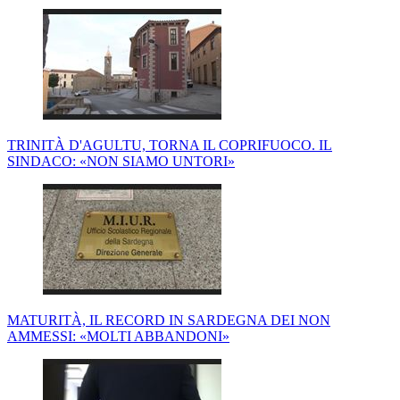
TRINITÀ D'AGULTU, TORNA IL COPRIFUOCO. IL
SINDACO: «NON SIAMO UNTORI»
MATURITÀ, IL RECORD IN SARDEGNA DEI NON
AMMESSI: «MOLTI ABBANDONI»