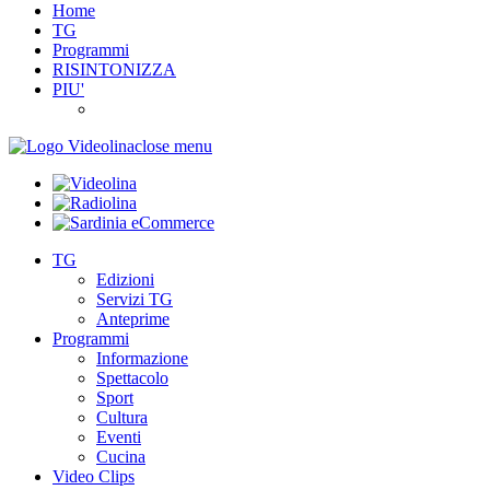
Home
TG
Programmi
RISINTONIZZA
PIU'
close menu
TG
Edizioni
Servizi TG
Anteprime
Programmi
Informazione
Spettacolo
Sport
Cultura
Eventi
Cucina
Video Clips