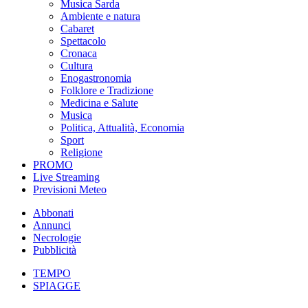
Musica Sarda
Ambiente e natura
Cabaret
Spettacolo
Cronaca
Cultura
Enogastronomia
Folklore e Tradizione
Medicina e Salute
Musica
Politica, Attualità, Economia
Sport
Religione
PROMO
Live Streaming
Previsioni Meteo
Abbonati
Annunci
Necrologie
Pubblicità
TEMPO
SPIAGGE