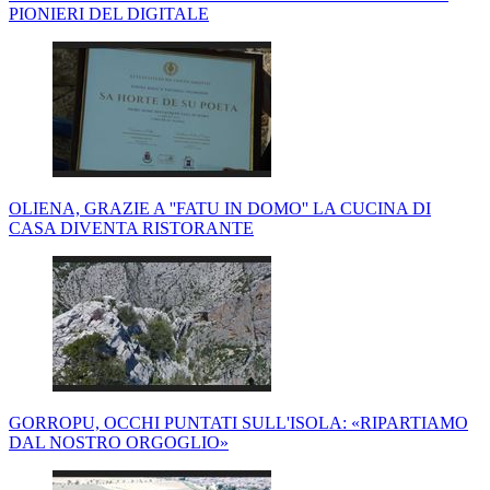
PIONIERI DEL DIGITALE
OLIENA, GRAZIE A ''FATU IN DOMO'' LA CUCINA DI
CASA DIVENTA RISTORANTE
GORROPU, OCCHI PUNTATI SULL'ISOLA: «RIPARTIAMO
DAL NOSTRO ORGOGLIO»