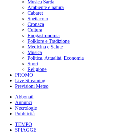
Musica Sarda
Ambiente e natura
Cabaret
Spettacolo
Cronaca
Cultura
Enogastronomia
Folklore e Tradizione
Medicina e Salute
Musica
Politica, Attualità, Economia
Sport
Religione
PROMO
Live Streaming
Previsioni Meteo
Abbonati
Annunci
Necrologie
Pubblicità
TEMPO
SPIAGGE