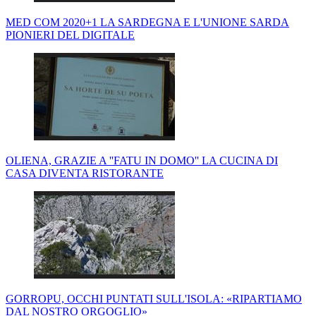
MED COM 2020+1 LA SARDEGNA E L'UNIONE SARDA
PIONIERI DEL DIGITALE
OLIENA, GRAZIE A ''FATU IN DOMO'' LA CUCINA DI
CASA DIVENTA RISTORANTE
GORROPU, OCCHI PUNTATI SULL'ISOLA: «RIPARTIAMO
DAL NOSTRO ORGOGLIO»