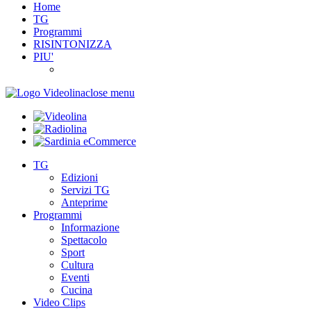
Home
TG
Programmi
RISINTONIZZA
PIU'
close menu
TG
Edizioni
Servizi TG
Anteprime
Programmi
Informazione
Spettacolo
Sport
Cultura
Eventi
Cucina
Video Clips