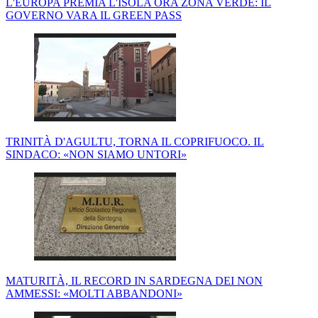
L'EUROPA PREMIA L'ISOLA ORA ZONA VERDE: IL
GOVERNO VARA IL GREEN PASS
TRINITÀ D'AGULTU, TORNA IL COPRIFUOCO. IL
SINDACO: «NON SIAMO UNTORI»
MATURITÀ, IL RECORD IN SARDEGNA DEI NON
AMMESSI: «MOLTI ABBANDONI»