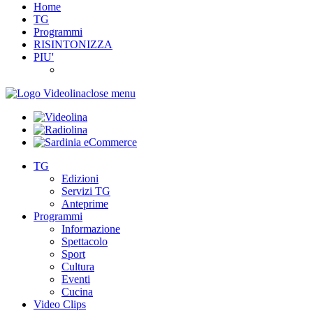
Home
TG
Programmi
RISINTONIZZA
PIU'
close menu
TG
Edizioni
Servizi TG
Anteprime
Programmi
Informazione
Spettacolo
Sport
Cultura
Eventi
Cucina
Video Clips