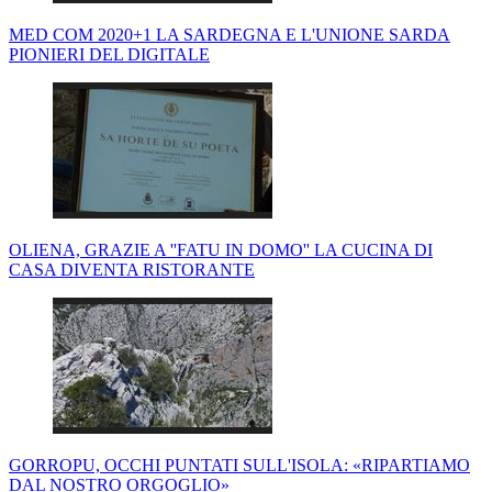
MED COM 2020+1 LA SARDEGNA E L'UNIONE SARDA
PIONIERI DEL DIGITALE
OLIENA, GRAZIE A ''FATU IN DOMO'' LA CUCINA DI
CASA DIVENTA RISTORANTE
GORROPU, OCCHI PUNTATI SULL'ISOLA: «RIPARTIAMO
DAL NOSTRO ORGOGLIO»