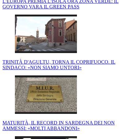
L'EUROPA PREMIA L'ISOLA ORA ZONA VERDE: IL
GOVERNO VARA IL GREEN PASS
TRINITÀ D'AGULTU, TORNA IL COPRIFUOCO. IL
SINDACO: «NON SIAMO UNTORI»
MATURITÀ, IL RECORD IN SARDEGNA DEI NON
AMMESSI: «MOLTI ABBANDONI»