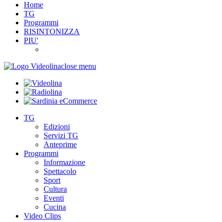
Home
TG
Programmi
RISINTONIZZA
PIU'
close menu
TG
Edizioni
Servizi TG
Anteprime
Programmi
Informazione
Spettacolo
Sport
Cultura
Eventi
Cucina
Video Clips