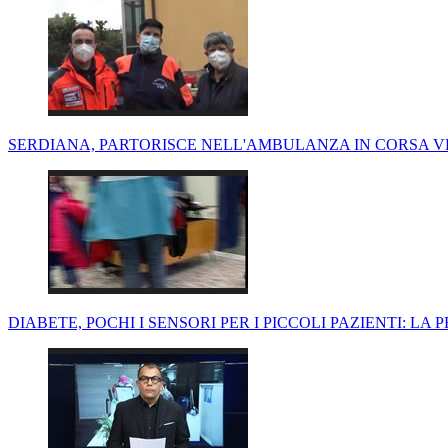
SERDIANA, PARTORISCE NELL'AMBULANZA IN CORSA V
DIABETE, POCHI I SENSORI PER I PICCOLI PAZIENTI: LA