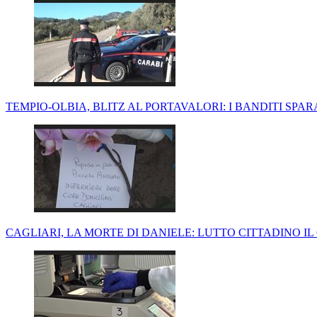
TEMPIO-OLBIA, BLITZ AL PORTAVALORI: I BANDITI SPA
CAGLIARI, LA MORTE DI DANIELE: LUTTO CITTADINO IL