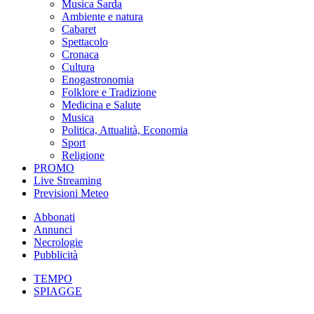
Musica Sarda
Ambiente e natura
Cabaret
Spettacolo
Cronaca
Cultura
Enogastronomia
Folklore e Tradizione
Medicina e Salute
Musica
Politica, Attualità, Economia
Sport
Religione
PROMO
Live Streaming
Previsioni Meteo
Abbonati
Annunci
Necrologie
Pubblicità
TEMPO
SPIAGGE