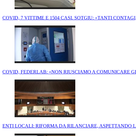
COVID, 7 VITTIME E 1504 CASI. SOTGIU: «TANTI CONTAG
COVID, FEDERLAB: «NON RIUSCIAMO A COMUNICARE GLI
ENTI LOCALI: RIFORMA DA RILANCIARE, ASPETTANDO 