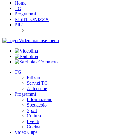
Home
TG
Programmi
RISINTONIZZA
PIU'
close menu
TG
Edizioni
Servizi TG
Anteprime
Programmi
Informazione
Spettacolo
Sport
Cultura
Eventi
Cucina
Video Clips