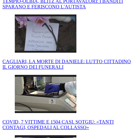
TEMPIO-OLBIA, BLITZ AL PORTAVALORI: I BANDITI
SPARANO E FERISCONO L'AUTISTA
CAGLIARI, LA MORTE DI DANIELE: LUTTO CITTADINO
IL GIORNO DEI FUNERALI
COVID, 7 VITTIME E 1504 CASI. SOTGIU: «TANTI
CONTAGI, OSPEDALI AL COLLASSO»