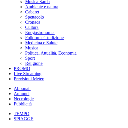
Musica Sarda
Ambiente e natura
Cabaret
Spettacolo
Cronaca
Cultura
Enogastronomia
Folklore e Tradizione
Medicina e Salute
Musica
Politica, Attualità, Economia
Sport
Religione
PROMO
Live Streaming
Previsioni Meteo
Abbonati
Annunci
Necrologie
Pubblicità
TEMPO
SPIAGGE