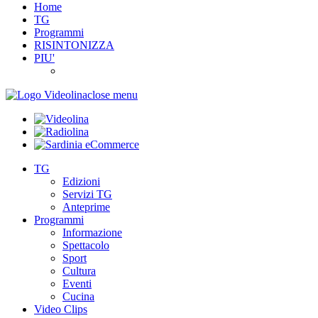
Home
TG
Programmi
RISINTONIZZA
PIU'
close menu
TG
Edizioni
Servizi TG
Anteprime
Programmi
Informazione
Spettacolo
Sport
Cultura
Eventi
Cucina
Video Clips