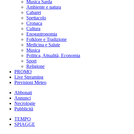
Musica Sarda
Ambiente e natura
Cabaret
Spettacolo
Cronaca
Cultura
Enogastronomia
Folklore e Tradizione
Medicina e Salute
Musica
Politica, Attualità, Economia
Sport
Religione
PROMO
Live Streaming
Previsioni Meteo
Abbonati
Annunci
Necrologie
Pubblicità
TEMPO
SPIAGGE