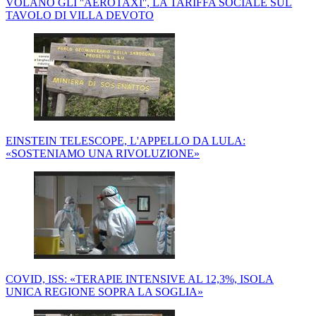
VOLANO GLI ''AEROTAXI'', LA TARIFFA SOCIALE SUL
TAVOLO DI VILLA DEVOTO
EINSTEIN TELESCOPE, L'APPELLO DA LULA:
«SOSTENIAMO UNA RIVOLUZIONE»
COVID, ISS: «TERAPIE INTENSIVE AL 12,3%, ISOLA
UNICA REGIONE SOPRA LA SOGLIA»