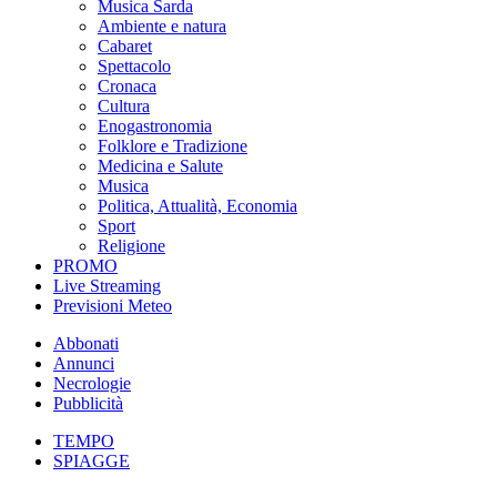
Musica Sarda
Ambiente e natura
Cabaret
Spettacolo
Cronaca
Cultura
Enogastronomia
Folklore e Tradizione
Medicina e Salute
Musica
Politica, Attualità, Economia
Sport
Religione
PROMO
Live Streaming
Previsioni Meteo
Abbonati
Annunci
Necrologie
Pubblicità
TEMPO
SPIAGGE