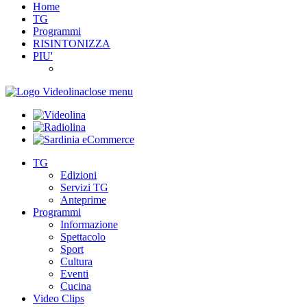
Home
TG
Programmi
RISINTONIZZA
PIU'
close menu
TG
Edizioni
Servizi TG
Anteprime
Programmi
Informazione
Spettacolo
Sport
Cultura
Eventi
Cucina
Video Clips