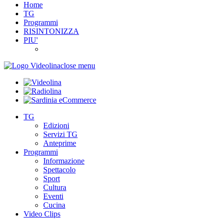
Home
TG
Programmi
RISINTONIZZA
PIU'
close menu
TG
Edizioni
Servizi TG
Anteprime
Programmi
Informazione
Spettacolo
Sport
Cultura
Eventi
Cucina
Video Clips