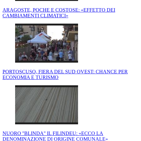
ARAGOSTE, POCHE E COSTOSE: «EFFETTO DEI
CAMBIAMENTI CLIMATICI»
PORTOSCUSO, FIERA DEL SUD OVEST: CHANCE PER
ECONOMIA E TURISMO
NUORO ''BLINDA'' IL FILINDEU: «ECCO LA
DENOMINAZIONE DI ORIGINE COMUNALE»