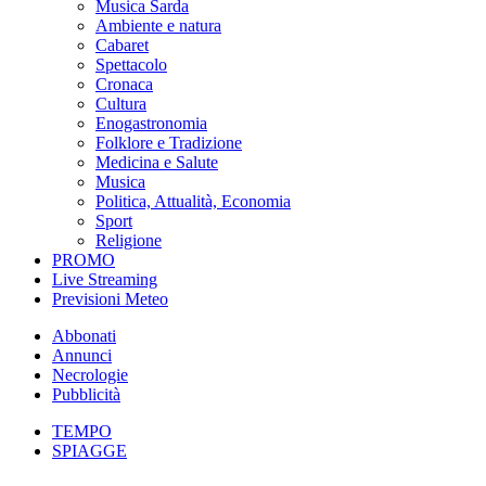
Musica Sarda
Ambiente e natura
Cabaret
Spettacolo
Cronaca
Cultura
Enogastronomia
Folklore e Tradizione
Medicina e Salute
Musica
Politica, Attualità, Economia
Sport
Religione
PROMO
Live Streaming
Previsioni Meteo
Abbonati
Annunci
Necrologie
Pubblicità
TEMPO
SPIAGGE