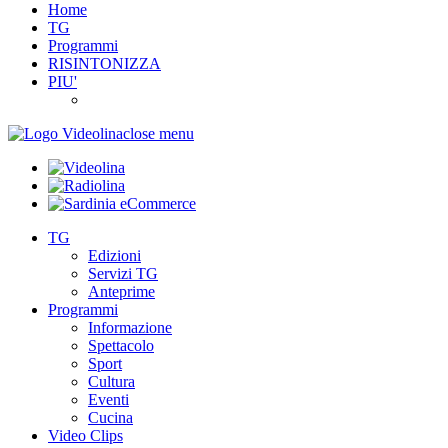
Home
TG
Programmi
RISINTONIZZA
PIU'
close menu
TG
Edizioni
Servizi TG
Anteprime
Programmi
Informazione
Spettacolo
Sport
Cultura
Eventi
Cucina
Video Clips