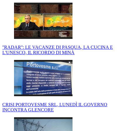
''RADAR'': LE VACANZE DI PASQUA, LA CUCINA E
L'UNESCO, IL RICORDO DI MINÀ
CRISI PORTOVESME SRL, LUNEDÌ IL GOVERNO
INCONTRA GLENCORE