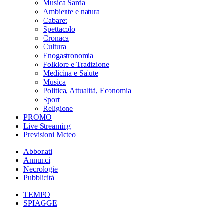
Musica Sarda
Ambiente e natura
Cabaret
Spettacolo
Cronaca
Cultura
Enogastronomia
Folklore e Tradizione
Medicina e Salute
Musica
Politica, Attualità, Economia
Sport
Religione
PROMO
Live Streaming
Previsioni Meteo
Abbonati
Annunci
Necrologie
Pubblicità
TEMPO
SPIAGGE