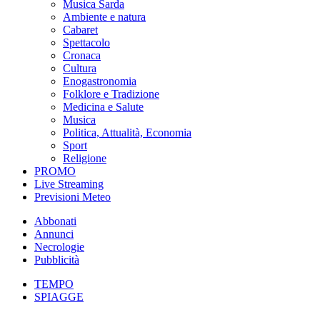
Musica Sarda
Ambiente e natura
Cabaret
Spettacolo
Cronaca
Cultura
Enogastronomia
Folklore e Tradizione
Medicina e Salute
Musica
Politica, Attualità, Economia
Sport
Religione
PROMO
Live Streaming
Previsioni Meteo
Abbonati
Annunci
Necrologie
Pubblicità
TEMPO
SPIAGGE