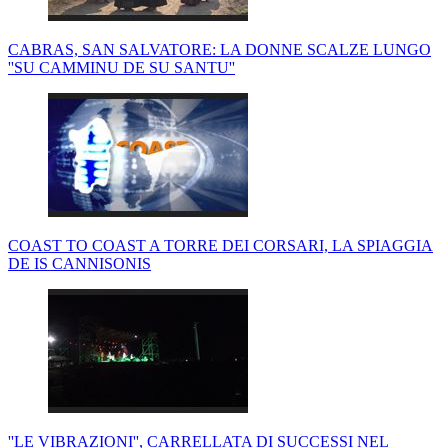
CABRAS, SAN SALVATORE: LA DONNE SCALZE LUNGO
''SU CAMMINU DE SU SANTU''
COAST TO COAST A TORRE DEI CORSARI, LA SPIAGGIA
DE IS CANNISONIS
''LE VIBRAZIONI'', CARRELLATA DI SUCCESSI NEL