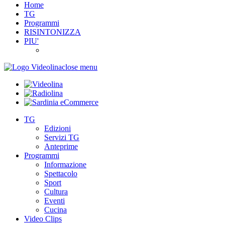
Home
TG
Programmi
RISINTONIZZA
PIU'
close menu
TG
Edizioni
Servizi TG
Anteprime
Programmi
Informazione
Spettacolo
Sport
Cultura
Eventi
Cucina
Video Clips