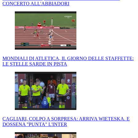
CONCERTO ALL'ABBIADORI
MONDIALI DI ATLETICA, IL GIORNO DELLE STAFFETTE:
LE STELLE SARDE IN PISTA
CAGLIARI, COLPO A SORPRESA: ARRIVA WIETESKA. E
DOSSENA ''PUNTA'' L'INTER