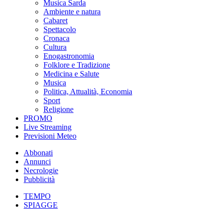
Musica Sarda
Ambiente e natura
Cabaret
Spettacolo
Cronaca
Cultura
Enogastronomia
Folklore e Tradizione
Medicina e Salute
Musica
Politica, Attualità, Economia
Sport
Religione
PROMO
Live Streaming
Previsioni Meteo
Abbonati
Annunci
Necrologie
Pubblicità
TEMPO
SPIAGGE