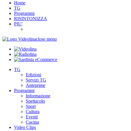
Home
TG
Programmi
RISINTONIZZA
PIU'
close menu
TG
Edizioni
Servizi TG
Anteprime
Programmi
Informazione
Spettacolo
Sport
Cultura
Eventi
Cucina
Video Clips