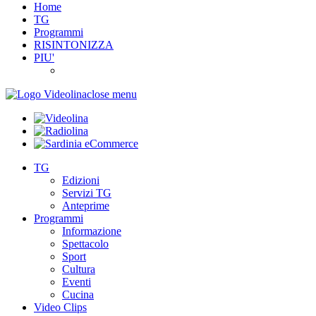
Home
TG
Programmi
RISINTONIZZA
PIU'
close menu
TG
Edizioni
Servizi TG
Anteprime
Programmi
Informazione
Spettacolo
Sport
Cultura
Eventi
Cucina
Video Clips