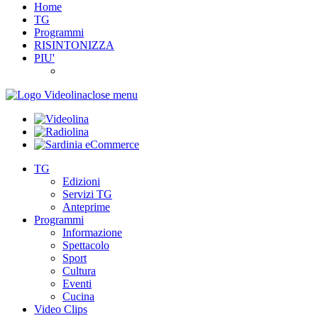
Home
TG
Programmi
RISINTONIZZA
PIU'
close menu
TG
Edizioni
Servizi TG
Anteprime
Programmi
Informazione
Spettacolo
Sport
Cultura
Eventi
Cucina
Video Clips