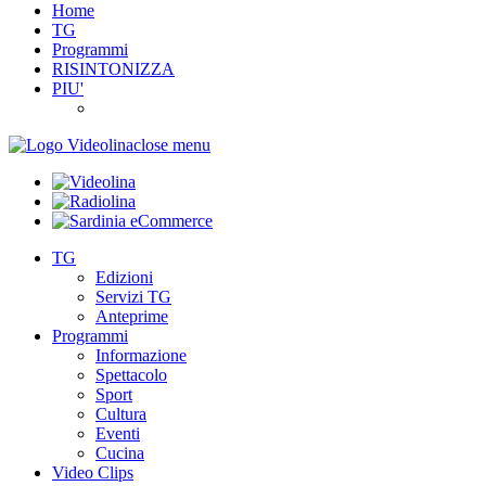
Home
TG
Programmi
RISINTONIZZA
PIU'
close menu
TG
Edizioni
Servizi TG
Anteprime
Programmi
Informazione
Spettacolo
Sport
Cultura
Eventi
Cucina
Video Clips