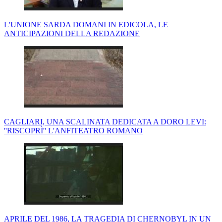
L'UNIONE SARDA DOMANI IN EDICOLA, LE
ANTICIPAZIONI DELLA REDAZIONE
CAGLIARI, UNA SCALINATA DEDICATA A DORO LEVI:
''RISCOPRÌ'' L'ANFITEATRO ROMANO
APRILE DEL 1986, LA TRAGEDIA DI CHERNOBYL IN UN