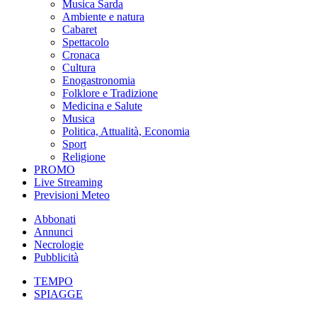
Musica Sarda
Ambiente e natura
Cabaret
Spettacolo
Cronaca
Cultura
Enogastronomia
Folklore e Tradizione
Medicina e Salute
Musica
Politica, Attualità, Economia
Sport
Religione
PROMO
Live Streaming
Previsioni Meteo
Abbonati
Annunci
Necrologie
Pubblicità
TEMPO
SPIAGGE