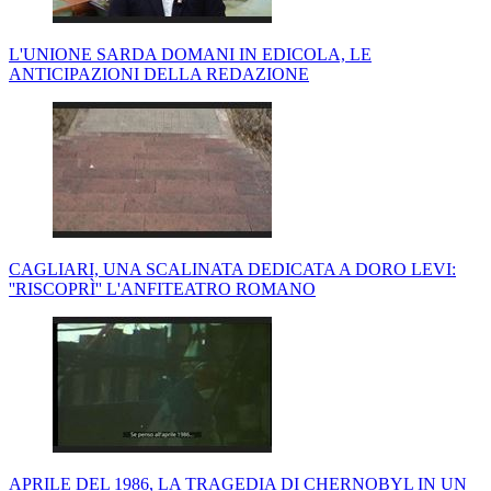
L'UNIONE SARDA DOMANI IN EDICOLA, LE
ANTICIPAZIONI DELLA REDAZIONE
CAGLIARI, UNA SCALINATA DEDICATA A DORO LEVI:
''RISCOPRÌ'' L'ANFITEATRO ROMANO
APRILE DEL 1986, LA TRAGEDIA DI CHERNOBYL IN UN