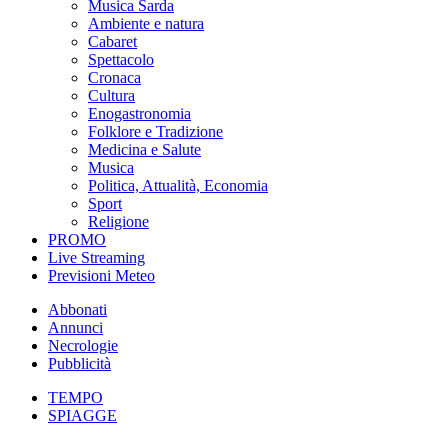
Musica Sarda
Ambiente e natura
Cabaret
Spettacolo
Cronaca
Cultura
Enogastronomia
Folklore e Tradizione
Medicina e Salute
Musica
Politica, Attualità, Economia
Sport
Religione
PROMO
Live Streaming
Previsioni Meteo
Abbonati
Annunci
Necrologie
Pubblicità
TEMPO
SPIAGGE