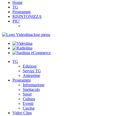
Home
TG
Programmi
RISINTONIZZA
PIU'
close menu
TG
Edizioni
Servizi TG
Anteprime
Programmi
Informazione
Spettacolo
Sport
Cultura
Eventi
Cucina
Video Clips