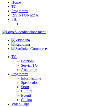
Home
TG
Programmi
RISINTONIZZA
PIU'
close menu
TG
Edizioni
Servizi TG
Anteprime
Programmi
Informazione
Spettacolo
Sport
Cultura
Eventi
Cucina
Video Clips