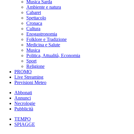
Musica Sarda
Ambiente e natura
Cabaret
Spettacolo
Cronaca
Cultura
Enogastronomia
Folklore e Tradizione
Medicina e Salute
Musica
Politica, Attualità, Economia
Sport
Religione
PROMO
Live Streaming
Previsioni Meteo
Abbonati
Annunci
Necrologie
Pubblicità
TEMPO
SPIAGGE