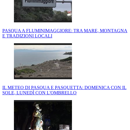
PASQUA A FLUMINIMAGGIORE: TRA MARE, MONTAGNA
E TRADIZIONI LOCALI
IL METEO DI PASQUA E PASQUETTA: DOMENICA CON IL
SOLE, LUNEDÌ CON L'OMBRELLO