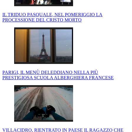
IL TRIDUO PASQUALE, NEL POMERIGGIO LA
PROCESSIONE DEL CRISTO MORTO
PARIGI, IL MENÙ DELEDDIANO NELLA PIÙ
PRESTIGIOSA SCUOLA ALBERGHIERA FRANCESE
VILLACIDRO, RIENTRATO IN PAESE IL RAGAZZO CHE