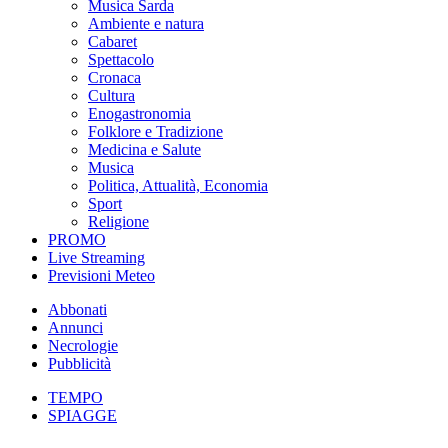
Musica Sarda
Ambiente e natura
Cabaret
Spettacolo
Cronaca
Cultura
Enogastronomia
Folklore e Tradizione
Medicina e Salute
Musica
Politica, Attualità, Economia
Sport
Religione
PROMO
Live Streaming
Previsioni Meteo
Abbonati
Annunci
Necrologie
Pubblicità
TEMPO
SPIAGGE