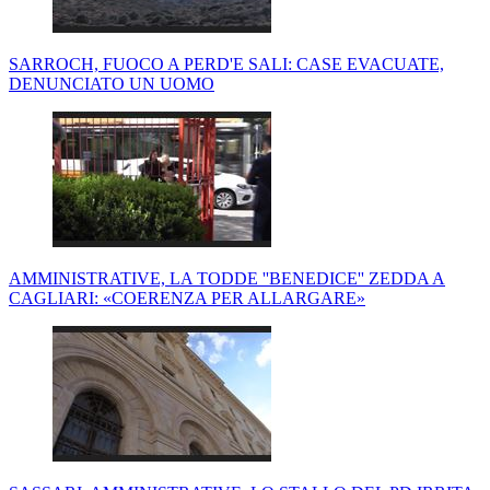
SARROCH, FUOCO A PERD'E SALI: CASE EVACUATE,
DENUNCIATO UN UOMO
AMMINISTRATIVE, LA TODDE ''BENEDICE'' ZEDDA A
CAGLIARI: «COERENZA PER ALLARGARE»