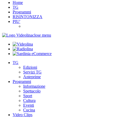
Home
TG
Programmi
RISINTONIZZA
PIU'
close menu
TG
Edizioni
Servizi TG
Anteprime
Programmi
Informazione
Spettacolo
Sport
Cultura
Eventi
Cucina
Video Clips