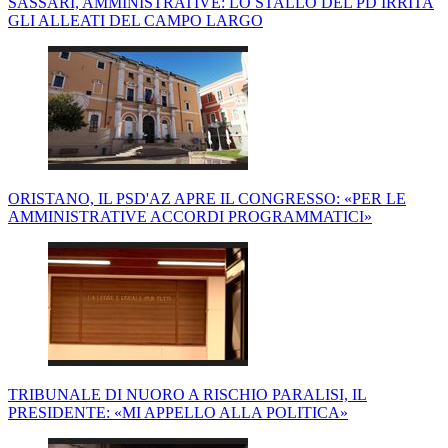
SASSARI, AMMINISTRATIVE: LO STALLO DEL PD IRRITA
GLI ALLEATI DEL CAMPO LARGO
ORISTANO, IL PSD'AZ APRE IL CONGRESSO: «PER LE
AMMINISTRATIVE ACCORDI PROGRAMMATICI»
TRIBUNALE DI NUORO A RISCHIO PARALISI, IL
PRESIDENTE: «MI APPELLO ALLA POLITICA»