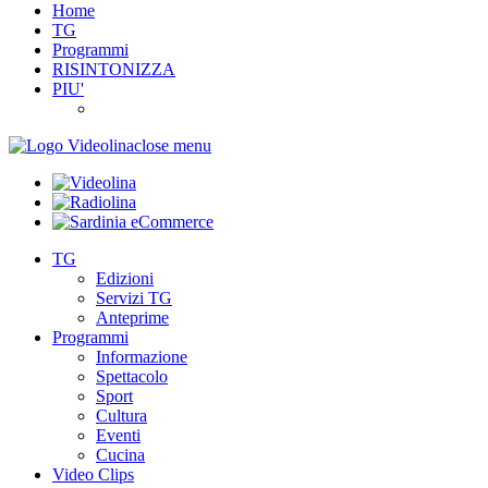
Home
TG
Programmi
RISINTONIZZA
PIU'
close menu
TG
Edizioni
Servizi TG
Anteprime
Programmi
Informazione
Spettacolo
Sport
Cultura
Eventi
Cucina
Video Clips