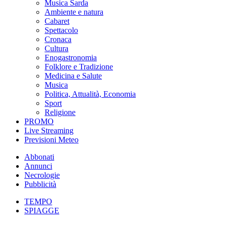
Musica Sarda
Ambiente e natura
Cabaret
Spettacolo
Cronaca
Cultura
Enogastronomia
Folklore e Tradizione
Medicina e Salute
Musica
Politica, Attualità, Economia
Sport
Religione
PROMO
Live Streaming
Previsioni Meteo
Abbonati
Annunci
Necrologie
Pubblicità
TEMPO
SPIAGGE