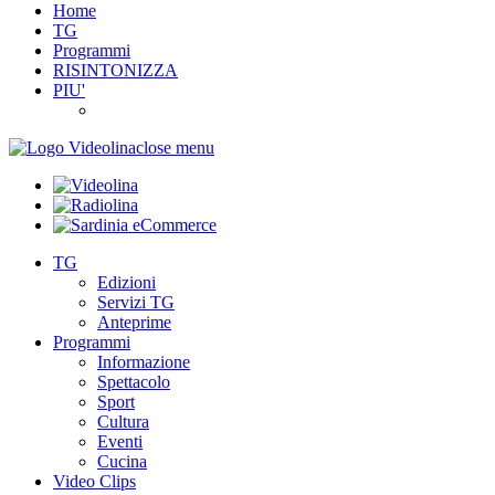
Home
TG
Programmi
RISINTONIZZA
PIU'
close menu
TG
Edizioni
Servizi TG
Anteprime
Programmi
Informazione
Spettacolo
Sport
Cultura
Eventi
Cucina
Video Clips