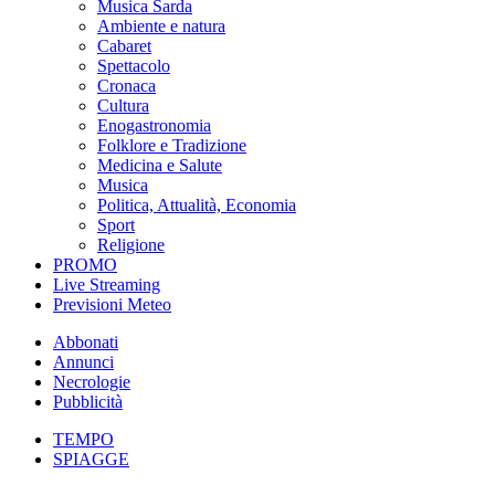
Musica Sarda
Ambiente e natura
Cabaret
Spettacolo
Cronaca
Cultura
Enogastronomia
Folklore e Tradizione
Medicina e Salute
Musica
Politica, Attualità, Economia
Sport
Religione
PROMO
Live Streaming
Previsioni Meteo
Abbonati
Annunci
Necrologie
Pubblicità
TEMPO
SPIAGGE