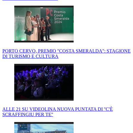
PORTO CERVO, PREMIO ''COSTA SMERALDA'': STAGIONE
DI TURISMO E CULTURA
ALLE 21 SU VIDEOLINA NUOVA PUNTATA DI ''C'È
SCRAFFINGIU PER TE''