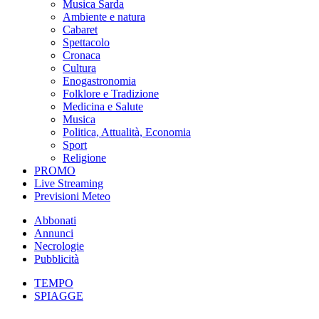
Musica Sarda
Ambiente e natura
Cabaret
Spettacolo
Cronaca
Cultura
Enogastronomia
Folklore e Tradizione
Medicina e Salute
Musica
Politica, Attualità, Economia
Sport
Religione
PROMO
Live Streaming
Previsioni Meteo
Abbonati
Annunci
Necrologie
Pubblicità
TEMPO
SPIAGGE