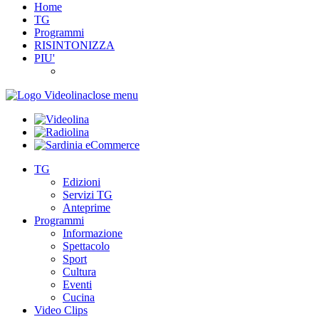
Home
TG
Programmi
RISINTONIZZA
PIU'
close menu
TG
Edizioni
Servizi TG
Anteprime
Programmi
Informazione
Spettacolo
Sport
Cultura
Eventi
Cucina
Video Clips