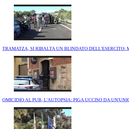
TRAMATZA, SI RIBALTA UN BLINDATO DELL'ESERCITO: 
OMICIDIO AL PUB, L'AUTOPSIA: PIGA UCCISO DA UN'UN