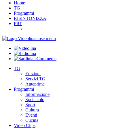
Home
TG
Programmi
RISINTONIZZA
PIU'
close menu
TG
Edizioni
Servizi TG
Anteprime
Programmi
Informazione
Spettacolo
Sport
Cultura
Eventi
Cucina
Video Clips