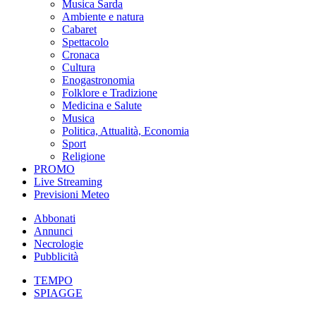
Musica Sarda
Ambiente e natura
Cabaret
Spettacolo
Cronaca
Cultura
Enogastronomia
Folklore e Tradizione
Medicina e Salute
Musica
Politica, Attualità, Economia
Sport
Religione
PROMO
Live Streaming
Previsioni Meteo
Abbonati
Annunci
Necrologie
Pubblicità
TEMPO
SPIAGGE