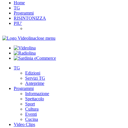
Home
TG
Programmi
RISINTONIZZA
PIU'
close menu
TG
Edizioni
Servizi TG
Anteprime
Programmi
Informazione
Spettacolo
Sport
Cultura
Eventi
Cucina
Video Clips