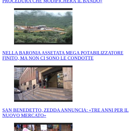
PROCEDURA CHE MODIFICHERÀ IL BANDO»
NELLA BARONIA ASSETATA MEGA POTABILIZZATORE
FINITO, MA NON CI SONO LE CONDOTTE
SAN BENEDETTO, ZEDDA ANNUNCIA: «TRE ANNI PER IL
NUOVO MERCATO»