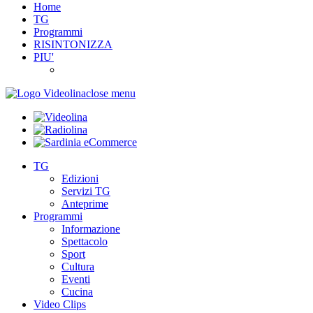
Home
TG
Programmi
RISINTONIZZA
PIU'
close menu
TG
Edizioni
Servizi TG
Anteprime
Programmi
Informazione
Spettacolo
Sport
Cultura
Eventi
Cucina
Video Clips