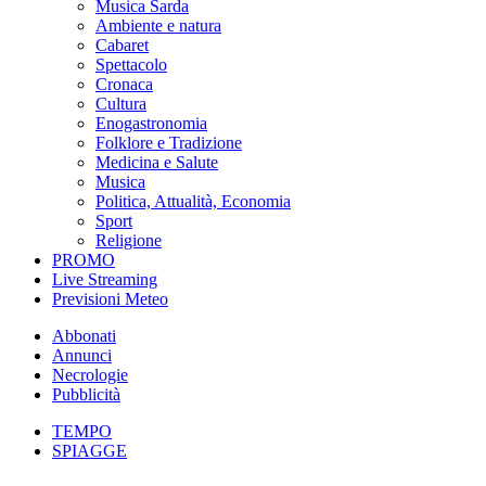
Musica Sarda
Ambiente e natura
Cabaret
Spettacolo
Cronaca
Cultura
Enogastronomia
Folklore e Tradizione
Medicina e Salute
Musica
Politica, Attualità, Economia
Sport
Religione
PROMO
Live Streaming
Previsioni Meteo
Abbonati
Annunci
Necrologie
Pubblicità
TEMPO
SPIAGGE