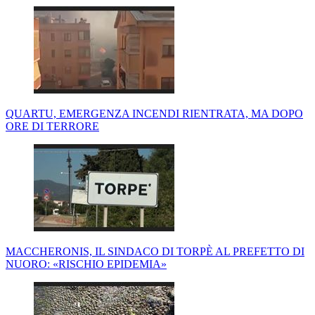
QUARTU, EMERGENZA INCENDI RIENTRATA, MA DOPO
ORE DI TERRORE
MACCHERONIS, IL SINDACO DI TORPÈ AL PREFETTO DI
NUORO: «RISCHIO EPIDEMIA»