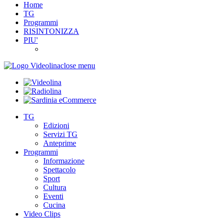
Home
TG
Programmi
RISINTONIZZA
PIU'
close menu
TG
Edizioni
Servizi TG
Anteprime
Programmi
Informazione
Spettacolo
Sport
Cultura
Eventi
Cucina
Video Clips