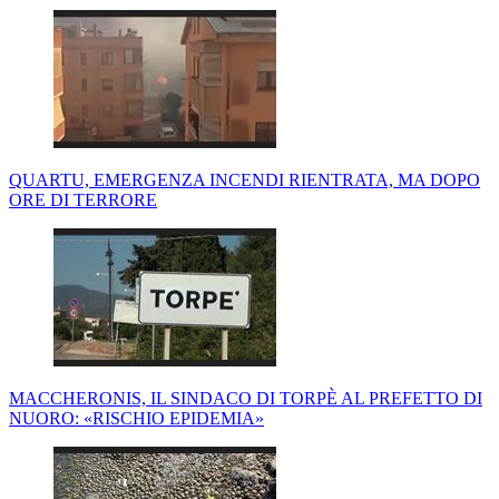
QUARTU, EMERGENZA INCENDI RIENTRATA, MA DOPO
ORE DI TERRORE
MACCHERONIS, IL SINDACO DI TORPÈ AL PREFETTO DI
NUORO: «RISCHIO EPIDEMIA»