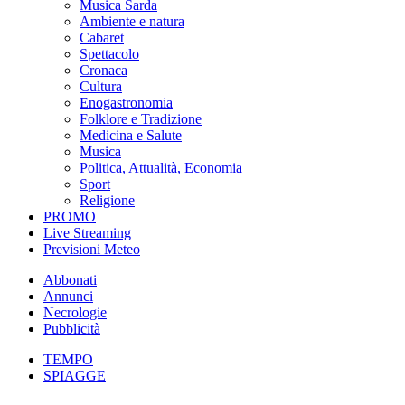
Musica Sarda
Ambiente e natura
Cabaret
Spettacolo
Cronaca
Cultura
Enogastronomia
Folklore e Tradizione
Medicina e Salute
Musica
Politica, Attualità, Economia
Sport
Religione
PROMO
Live Streaming
Previsioni Meteo
Abbonati
Annunci
Necrologie
Pubblicità
TEMPO
SPIAGGE