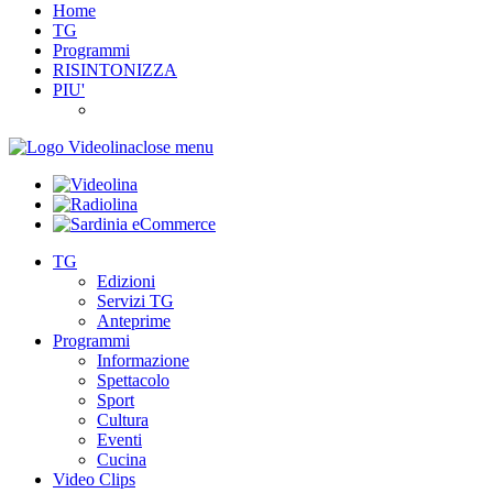
Home
TG
Programmi
RISINTONIZZA
PIU'
close menu
TG
Edizioni
Servizi TG
Anteprime
Programmi
Informazione
Spettacolo
Sport
Cultura
Eventi
Cucina
Video Clips