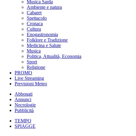
Musica Sarda
Ambiente e natura
Cabaret
Spettacolo
Cronaca
Cultura
Enogastronomia
Folklore e Tradizione
Medicina e Salute
Musica
Politica, Attualità, Economia
Sport
Religione
PROMO
Live Streaming
Previsioni Meteo
Abbonati
Annunci
Necrologie
Pubblicità
TEMPO
SPIAGGE