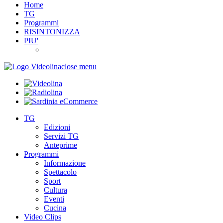
Home
TG
Programmi
RISINTONIZZA
PIU'
close menu
TG
Edizioni
Servizi TG
Anteprime
Programmi
Informazione
Spettacolo
Sport
Cultura
Eventi
Cucina
Video Clips