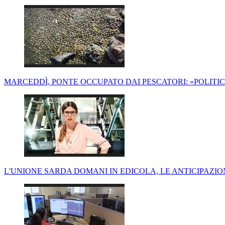
MARCEDDÌ, PONTE OCCUPATO DAI PESCATORI: «POLITIC
L'UNIONE SARDA DOMANI IN EDICOLA, LE ANTICIPAZI