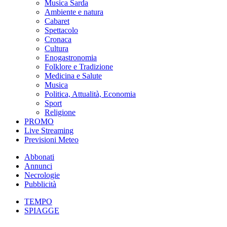
Musica Sarda
Ambiente e natura
Cabaret
Spettacolo
Cronaca
Cultura
Enogastronomia
Folklore e Tradizione
Medicina e Salute
Musica
Politica, Attualità, Economia
Sport
Religione
PROMO
Live Streaming
Previsioni Meteo
Abbonati
Annunci
Necrologie
Pubblicità
TEMPO
SPIAGGE