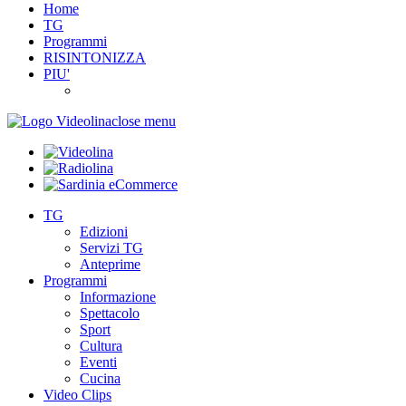
Home
TG
Programmi
RISINTONIZZA
PIU'
close menu
TG
Edizioni
Servizi TG
Anteprime
Programmi
Informazione
Spettacolo
Sport
Cultura
Eventi
Cucina
Video Clips