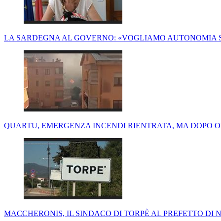
LA SARDEGNA AL GOVERNO: «VOGLIAMO AUTONOMIA S
QUARTU, EMERGENZA INCENDI RIENTRATA, MA DOPO O
MACCHERONIS, IL SINDACO DI TORPÈ AL PREFETTO DI 