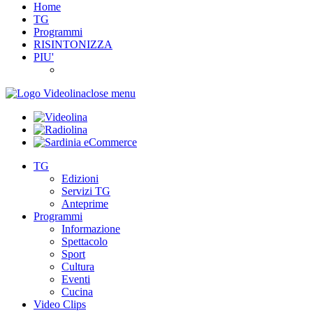
Home
TG
Programmi
RISINTONIZZA
PIU'
close menu
TG
Edizioni
Servizi TG
Anteprime
Programmi
Informazione
Spettacolo
Sport
Cultura
Eventi
Cucina
Video Clips