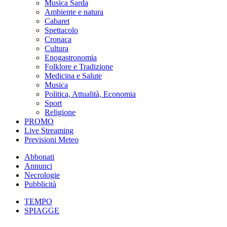
Musica Sarda
Ambiente e natura
Cabaret
Spettacolo
Cronaca
Cultura
Enogastronomia
Folklore e Tradizione
Medicina e Salute
Musica
Politica, Attualità, Economia
Sport
Religione
PROMO
Live Streaming
Previsioni Meteo
Abbonati
Annunci
Necrologie
Pubblicità
TEMPO
SPIAGGE