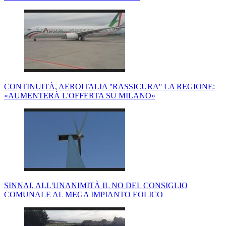
CONTINUITÀ, AEROITALIA ''RASSICURA'' LA REGIONE:
«AUMENTERÀ L'OFFERTA SU MILANO»
SINNAI, ALL'UNANIMITÀ IL NO DEL CONSIGLIO
COMUNALE AL MEGA IMPIANTO EOLICO