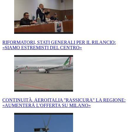
RIFORMATORI, STATI GENERALI PER IL RILANCIO:
«SIAMO ESTREMISTI DEL CENTRO»
CONTINUITÀ, AEROITALIA ''RASSICURA'' LA REGIONE:
«AUMENTERÀ L'OFFERTA SU MILANO»