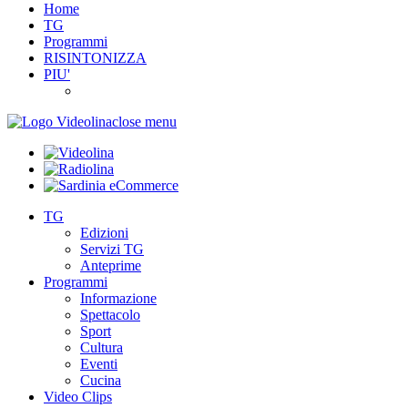
Home
TG
Programmi
RISINTONIZZA
PIU'
close menu
TG
Edizioni
Servizi TG
Anteprime
Programmi
Informazione
Spettacolo
Sport
Cultura
Eventi
Cucina
Video Clips