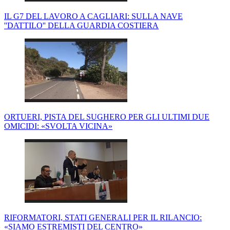
IL G7 DEL LAVORO A CAGLIARI: SULLA NAVE
''DATTILO'' DELLA GUARDIA COSTIERA
ORTUERI, PISTA DEL SUGHERO PER GLI ULTIMI DUE
OMICIDI: «SVOLTA VICINA»
RIFORMATORI, STATI GENERALI PER IL RILANCIO:
«SIAMO ESTREMISTI DEL CENTRO»