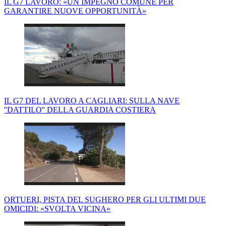
IL G7 LAVORO: «UN IMPEGNO COMUNE PER
GARANTIRE NUOVE OPPORTUNITÀ»
IL G7 DEL LAVORO A CAGLIARI: SULLA NAVE
''DATTILO'' DELLA GUARDIA COSTIERA
ORTUERI, PISTA DEL SUGHERO PER GLI ULTIMI DUE
OMICIDI: «SVOLTA VICINA»