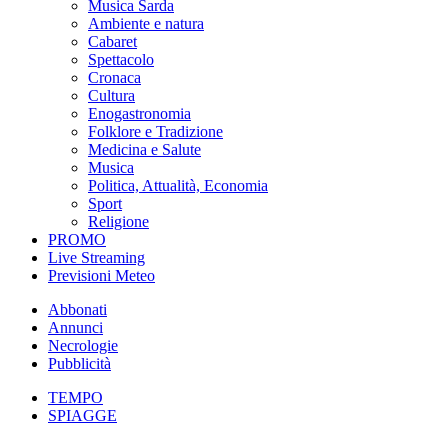
Musica Sarda
Ambiente e natura
Cabaret
Spettacolo
Cronaca
Cultura
Enogastronomia
Folklore e Tradizione
Medicina e Salute
Musica
Politica, Attualità, Economia
Sport
Religione
PROMO
Live Streaming
Previsioni Meteo
Abbonati
Annunci
Necrologie
Pubblicità
TEMPO
SPIAGGE