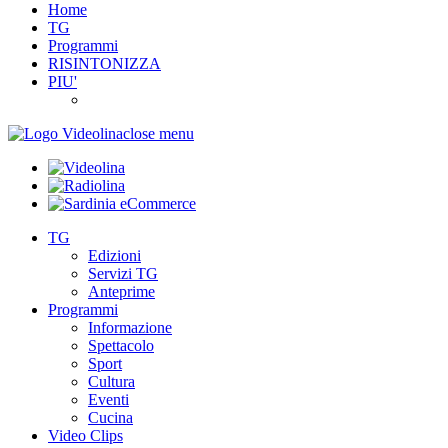
Home
TG
Programmi
RISINTONIZZA
PIU'
close menu
TG
Edizioni
Servizi TG
Anteprime
Programmi
Informazione
Spettacolo
Sport
Cultura
Eventi
Cucina
Video Clips