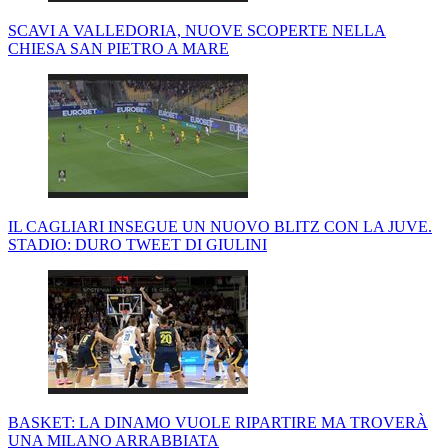
SCAVI A VALLEDORIA, NUOVE SCOPERTE NELLA
CHIESA SAN PIETRO A MARE
IL CAGLIARI INSEGUE UN NUOVO BLITZ CON LA JUVE.
STADIO: DURO TWEET DI GIULINI
BASKET: LA DINAMO VUOLE RIPARTIRE MA TROVERÀ
UNA MILANO ARRABBIATA