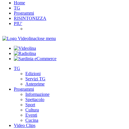
Home
TG
Programmi
RISINTONIZZA
PIU'
close menu
TG
Edizioni
Servizi TG
Anteprime
Programmi
Informazione
Spettacolo
Sport
Cultura
Eventi
Cucina
Video Clips