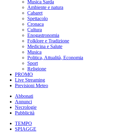
Musica Sarda
Ambiente e natura
Cabaret
Spettacolo
Cronaca
Cultura
Enogastronomia
Folklore e Tradizione
Medicina e Salute
Musica
Politica, Attualità, Economia
Sport
Religione
PROMO
Live Streaming
Previsioni Meteo
Abbonati
Annunci
Necrologie
Pubblicità
TEMPO
SPIAGGE