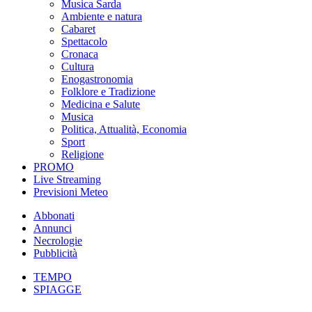
Musica Sarda
Ambiente e natura
Cabaret
Spettacolo
Cronaca
Cultura
Enogastronomia
Folklore e Tradizione
Medicina e Salute
Musica
Politica, Attualità, Economia
Sport
Religione
PROMO
Live Streaming
Previsioni Meteo
Abbonati
Annunci
Necrologie
Pubblicità
TEMPO
SPIAGGE