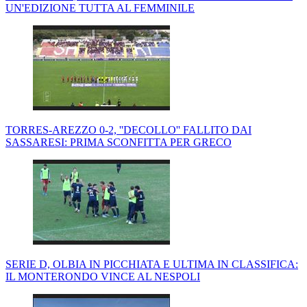
UN'EDIZIONE TUTTA AL FEMMINILE
TORRES-AREZZO 0-2, ''DECOLLO'' FALLITO DAI
SASSARESI: PRIMA SCONFITTA PER GRECO
SERIE D, OLBIA IN PICCHIATA E ULTIMA IN CLASSIFICA:
IL MONTERONDO VINCE AL NESPOLI