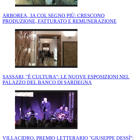
ARBOREA, 3A COL SEGNO PIÙ: CRESCONO
PRODUZIONE, FATTURATO E REMUNERAZIONE
SASSARI, ''È CULTURA'': LE NUOVE ESPOSIZIONI NEL
PALAZZO DEL BANCO DI SARDEGNA
VILLACIDRO, PREMIO LETTERARIO ''GIUSEPPE DESSÌ'':