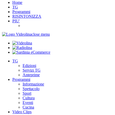
Home
TG
Programmi
RISINTONIZZA
PIU'
close menu
TG
Edizioni
Servizi TG
Anteprime
Programmi
Informazione
Spettacolo
Sport
Cultura
Eventi
Cucina
Video Clips