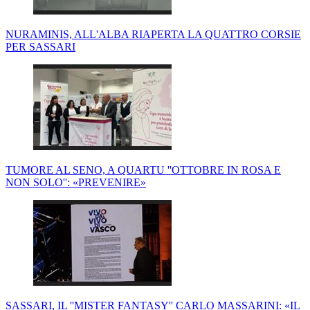
NURAMINIS, ALL'ALBA RIAPERTA LA QUATTRO CORSIE
PER SASSARI
TUMORE AL SENO, A QUARTU ''OTTOBRE IN ROSA E
NON SOLO'': «PREVENIRE»
SASSARI, IL ''MISTER FANTASY'' CARLO MASSARINI: «IL