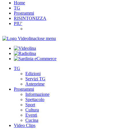
Home
TG
Programmi
RISINTONIZZA
PIU'
close menu
TG
Edizioni
Servizi TG
Anteprime
Programmi
Informazione
Spettacolo
Sport
Cultura
Eventi
Cucina
Video Clips