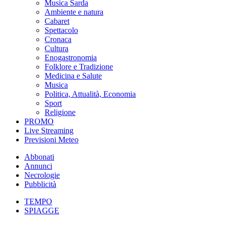
Musica Sarda
Ambiente e natura
Cabaret
Spettacolo
Cronaca
Cultura
Enogastronomia
Folklore e Tradizione
Medicina e Salute
Musica
Politica, Attualità, Economia
Sport
Religione
PROMO
Live Streaming
Previsioni Meteo
Abbonati
Annunci
Necrologie
Pubblicità
TEMPO
SPIAGGE